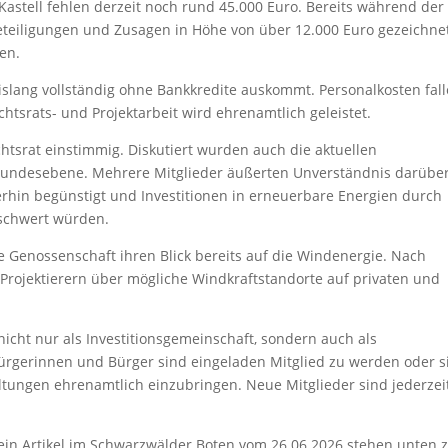
-Kastell fehlen derzeit noch rund 45.000 Euro. Bereits während der
eiligungen und Zusagen in Höhe von über 12.000 Euro gezeichne
en.
islang vollständig ohne Bankkredite auskommt. Personalkosten fal
chtsrats- und Projektarbeit wird ehrenamtlich geleistet.
chtsrat einstimmig. Diskutiert wurden auch die aktuellen
undesebene. Mehrere Mitglieder äußerten Unverständnis darüber
terhin begünstigt und Investitionen in erneuerbare Energien durch
schwert würden.
e Genossenschaft ihren Blick bereits auf die Windenergie. Nach
Projektierern über mögliche Windkraftstandorte auf privaten und
nicht nur als Investitionsgemeinschaft, sondern auch als
Bürgerinnen und Bürger sind eingeladen Mitglied zu werden oder s
ltungen ehrenamtlich einzubringen. Neue Mitglieder sind jederzei
d ein Artikel im Schwarzwälder Boten vom 26.06.2026 stehen unten