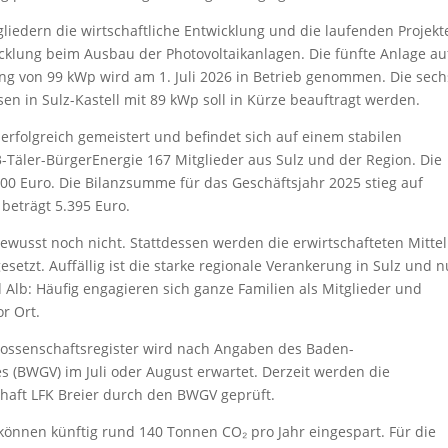
liedern die wirtschaftliche Entwicklung und die laufenden Projekt
cklung beim Ausbau der Photovoltaikanlagen. Die fünfte Anlage au
ung von 99 kWp wird am 1. Juli 2026 in Betrieb genommen. Die sech
in Sulz-Kastell mit 89 kWp soll in Kürze beauftragt werden.
rfolgreich gemeistert und befindet sich auf einem stabilen
-Täler-BürgerEnergie 167 Mitglieder aus Sulz und der Region. Die
.100 Euro. Die Bilanzsumme für das Geschäftsjahr 2025 stieg auf
beträgt 5.395 Euro.
bewusst noch nicht. Stattdessen werden die erwirtschafteten Mittel
etzt. Auffällig ist die starke regionale Verankerung in Sulz und 
Alb: Häufig engagieren sich ganze Familien als Mitglieder und
r Ort.
nossenschaftsregister wird nach Angaben des Baden-
(BWGV) im Juli oder August erwartet. Derzeit werden die
haft LFK Breier durch den BWGV geprüft.
önnen künftig rund 140 Tonnen CO₂ pro Jahr eingespart. Für die