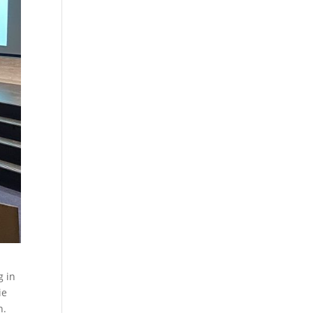
g in
ie
n.