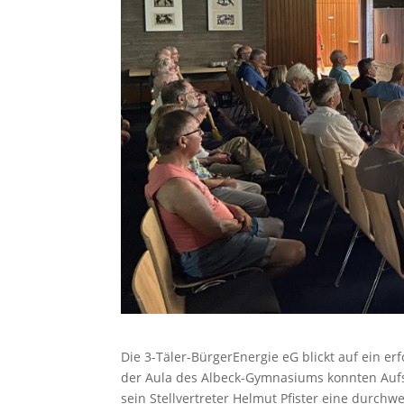
Die 3-Täler-BürgerEnergie eG blickt auf ein e
der Aula des Albeck-Gymnasiums konnten Aufs
sein Stellvertreter Helmut Pfister eine durch