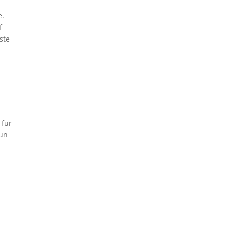
e.
f
ste
 für
nun